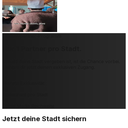
Exklusivpartner-Programm
Nur
1 Partner
pro Stadt.
Sobald deine Stadt vergeben ist, ist die Chance vorbei.
Sichere dir jetzt deinen exklusiven Zugang.
14
Monate Exklusivität
1
Restaurant pro Stadt
∞
Social Media Reichweite
Jetzt deine Stadt sichern