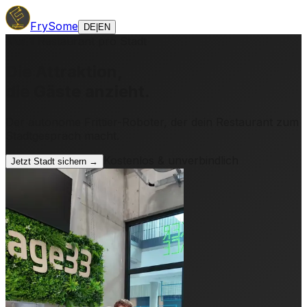
FrySome
DE
|
EN
Nur 1 Restaurant pro Stadt
Die Attraktion,
die Gäste anzieht.
Der autonome Frittier-Roboter, der dein Restaurant zum
Stadtgespräch macht.
Kostenlos & unverbindlich
Jetzt Stadt sichern →